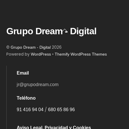
Grupo Dream - Digital
Back
To
Top
©
2026
Grupo Dream - Digital
Powered by
•
WordPress
Themify WordPress Themes
Email
jr@grupodream.com
Teléfono
/
91 416 94 04
680 65 86 96
Aviso Legal, Privacidad y Cookies